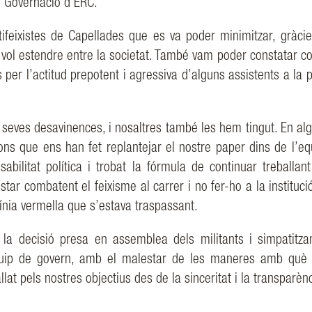
de Governació d’ERC.
tifeixistes de Capellades que
es va poder minimitzar, gràcie
 vol estendre entre la societat. També vam poder constatar
c
es per
l’actitud prepotent i agressiva d’alguns assistents a la
 seves desavinences, i
nosaltres també les hem tingut. En al
ons que ens han fet replantejar el nostre paper dins
de l’eq
sabilitat
política i trobat la fórmula de continuar treballan
star combatent el feixisme al carrer i
no fer-ho a la instituci
 línia vermella que s’estava traspassant.
e la decisió presa en assemblea
dels militants i simpatitz
quip de govern, amb el malestar de les maneres amb què 
llat
pels
nostres
objectius des de la sinceritat i la transparèn