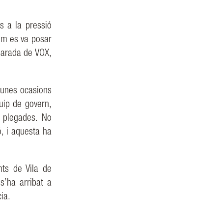
s a la pressió
om es va posar
 parada de VOX,
gunes ocasions
uip de govern,
t plegades. No
ó, i aquesta ha
ants de Vila de
s’ha arribat
a
cia.