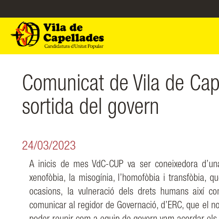
Comunicat de Vila de Cape
sortida del govern
24/03/2023
A inicis de mes VdC-CUP va ser coneixedora d’un
xenofòbia, la misogínia, l’homofòbia i
transfòbia, qu
ocasions,
la
vulneració
dels
drets
humans
així
c
comunicar al regidor
de Governació, d’ERC, que el n