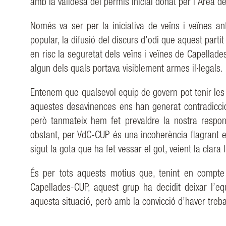
amb la
validesa del permís inicial donat per l’Àrea 
Només va ser per la iniciativa de veïns i veïnes an
popular, la difusió del discurs d’odi
que aquest partit
en risc la seguretat dels veïns i veïnes de Capellad
algun
dels quals portava visiblement armes il·legals.
Entenem que qualsevol equip de govern pot tenir les
aquestes desavinences
ens han generat contradicci
però tanmateix hem fet prevaldre la nostra respon
obstant, per
VdC-CUP és una incoherència flagrant e
sigut la gota que ha fet vessar el got,
veient la clara
És per tots aquests motius que, tenint en compt
Capellades-CUP, aquest grup ha decidit
deixar l’e
aquesta
situació,
però
amb
la
convicció
d’haver
treba