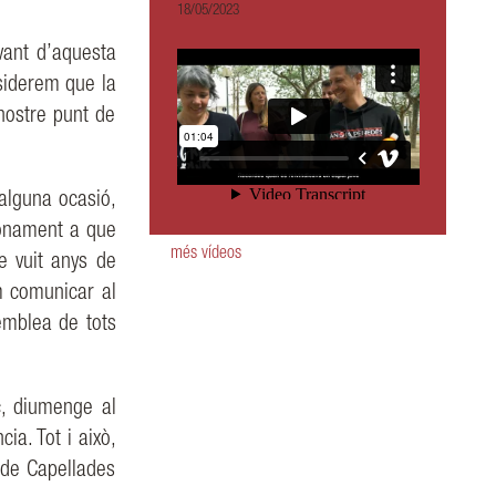
18/05/2023
vant d’aquesta
siderem que la
nostre punt de
n alguna ocasió,
onament a que
més vídeos
e vuit anys de
 comunicar
al
emblea de tots
ic, diumenge al
ia. Tot i això,
 de Capellades