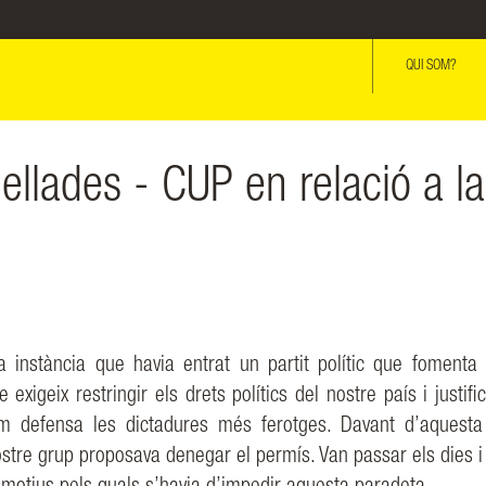
QUI SOM?
llades - CUP en relació a la
a instància que havia entrat
un partit polític que fomenta 
e exigeix restringir els drets polítics del nostre país i justif
om
defensa
les
dictadures més ferotges. Davant d’aquesta
ostre grup proposava denegar el permís. Van
passar els dies 