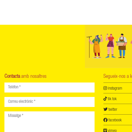
Contacta
amb nosaltres
Segueix-nos a 
instagram
tik tok
twitter
facebook
vimeo