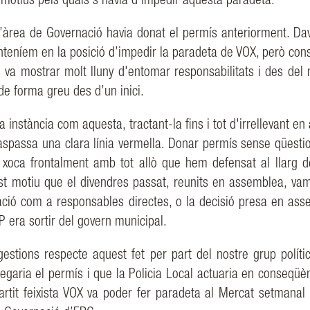
 motius pels quals s’havia d’impedir aquesta paradeta.
l’àrea de Governació havia
donat el permís anteriorment. Da
eníem en la posició d’impedir la paradeta de VOX,
però con
s va
mostrar molt lluny d'entomar responsabilitats i des del 
 de forma greu des d’un inici.
na instància com aquesta,
tractant-la fins i tot d'irrellevant e
 traspassa una clara línia vermella. Donar permís
sense qüesti
e
xoca frontalment amb tot allò que hem defensat al llarg d
st motiu que el divendres passat,
reunits en assemblea,
vam
uació com a responsables directes, o la decisió presa en
ass
UP era
sortir del govern municipal.
gestions respecte aquest fet
per part del nostre grup polít
egaria
el
permís
i
que
la
Policia
Local
actuaria
en
conseqüènc
artit
feixista VOX va poder fer paradeta al Mercat setmanal