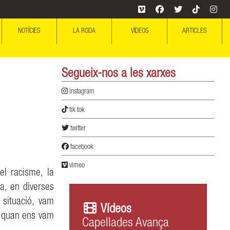
NOTÍCIES
LA RODA
VÍDEOS
ARTICLES
Segueix-nos a les
xarxes
instagram
tik tok
twitter
facebook
vimeo
el racisme, la
ica, en
diverses
 situació, vam
Vídeos
i quan ens vam
Capellades Avança