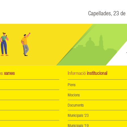
Capellades, 23 de
les
xarxes
Informació
institucional
Plens
Mocions
Documents
Municipals '23
Municipals '19