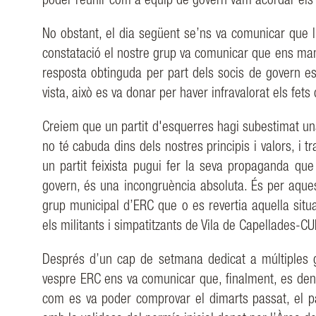
poder reunir com a equip de govern vam
acordar els
No obstant, el dia següent se’ns va comunicar que 
constatació el nostre grup va
comunicar que ens mant
resposta obtinguda per part dels socis de govern e
vista, això
es va donar per haver infravalorat els fets
Creiem que un partit d'esquerres hagi subestimat u
no té cabuda dins dels
nostres principis i valors, i
un partit feixista pugui fer la seva propaganda qu
govern,
és una incongruència absoluta. És per aque
grup
municipal d’ERC
que
o es
revertia aquella sit
els militants i simpatitzants de Vila de Capellades-C
Després d’un cap de setmana dedicat a múltiples 
vespre ERC ens va comunicar que,
finalment,
es
den
com es va poder comprovar el dimarts passat, el p