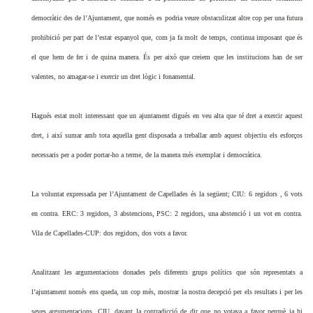
democràtic des de l’Ajuntament, que només es podria veure obstaculitzat altre cop per una futura
prohibició per part de l’estat espanyol que, com ja fa molt de temps, continua imposant que és
el que hem de fer i de quina manera. És per això que creiem que les institucions han de ser
valentes, no amagar-se i exercir un dret lògic i fonamental.
Hagués estat molt interessant que un ajuntament digués en veu alta que té dret a exercir aquest
dret, i així sumar amb tota aquella gent disposada a treballar amb aquest objectiu els esforços
necessaris per a poder portar-ho a terme, de la manera més exemplar i democràtica.
La voluntat expressada per l’Ajuntament de Capellades és la següent; CIU: 6 regidors , 6 vots
en contra. ERC: 3 regidors, 3 abstencions, PSC: 2 regidors, una abstenció i un vot en contra.
Vila de Capellades-CUP: dos regidors, dos vots a favor.
Analitzant les argumentacions donades pels diferents grups polítics que són representats a
l’ajuntament només ens queda, un cop més, mostrar la nostra decepció per els resultats i per les
seves argumentacions. CIU, davant la contradicció de dir que no votava a favor perquè ja hi