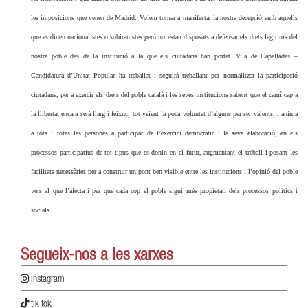
les imposicions que venen de Madrid. Volem tornar a manifestar la nostra decepció amb aquells
que es diuen nacionalistes o sobiranistes però no estan disposats a defensar els drets legítims del
nostre poble des de la institució a la que els ciutadans han portat. Vila de Capellades –
Candidatura d’Unitat Popular ha treballat i seguirà treballant per normalitzar la participació
ciutadana, per a exercir els drets del poble català i les seves institucions sabent que el camí cap a
la llibertat encara serà llarg i feixuc, tot veient la poca voluntat d’alguns per ser valents, i anima
a tots i totes les persones a participar de l’exercici democràtic i la seva elaboració, en els
processos participatius de tot tipus que es donin en el futur, augmentant el treball i posant les
facilitats necessàries per a construir un pont ben visible entre les institucions i l’opinió del poble
vers al que l’afecta i per que cada cop el poble sigui més propietari dels processos polítics i
socials.
Segueix-nos a les
xarxes
instagram
tik tok