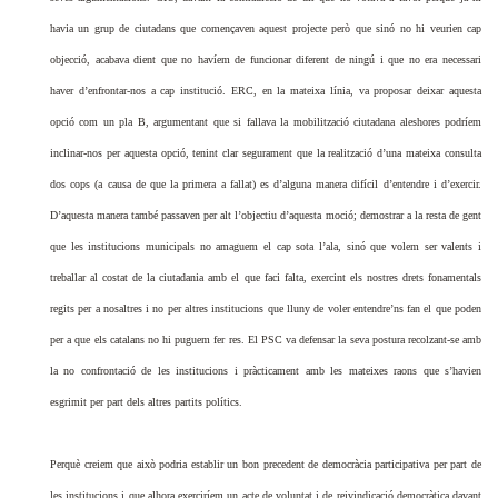
havia un grup de ciutadans que començaven aquest projecte però que sinó no hi veurien cap
objecció, acabava dient que no havíem de funcionar diferent de ningú i que no era necessari
haver d’enfrontar-nos a cap institució. ERC, en la mateixa línia, va proposar deixar aquesta
opció com un pla B, argumentant que si fallava la mobilització ciutadana aleshores podríem
inclinar-nos per aquesta opció, tenint clar segurament que la realització d’una mateixa consulta
dos cops (a causa de que la primera a fallat) es d’alguna manera difícil d’entendre i d’exercir.
D’aquesta manera també passaven per alt l’objectiu d’aquesta moció; demostrar a la resta de gent
que les institucions municipals no amaguem el cap sota l’ala, sinó que volem ser valents i
treballar al costat de la ciutadania amb el que faci falta, exercint els nostres drets fonamentals
regits per a nosaltres i no per altres institucions que lluny de voler entendre’ns fan el que poden
per a que els catalans no hi puguem fer res. El PSC va defensar la seva postura recolzant-se amb
la no confrontació de les institucions i pràcticament amb les mateixes raons que s’havien
esgrimit per part dels altres partits polítics.
Perquè creiem que això podria establir un bon precedent de democràcia participativa per part de
les institucions i que alhora exerciríem un acte de voluntat i de reivindicació democràtica davant