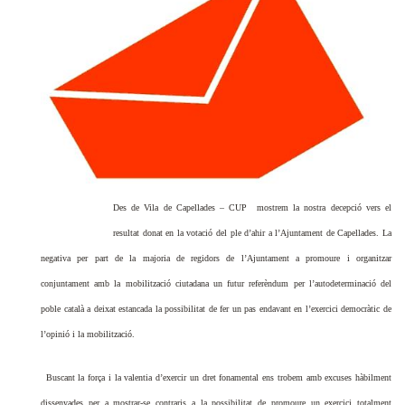
Des de Vila de Capellades – CUP mostrem la nostra decepció vers el
resultat donat en la votació del ple d’ahir a l’Ajuntament de Capellades. La
negativa per part de la majoria de regidors de l’Ajuntament a promoure i organitzar
conjuntament amb la mobilització ciutadana un futur referèndum per l’autodeterminació del
poble català a deixat estancada la possibilitat de fer un pas endavant en l’exercici democràtic de
l’opinió i la mobilització.
Buscant la força i la valentia d’exercir un dret fonamental ens trobem amb excuses hàbilment
dissenyades per a mostrar-se contraris a la possibilitat de promoure un exercici totalment