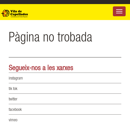
Toggle
navigat
Pàgina no trobada
Segueix-nos a les
xarxes
instagram
tik tok
twitter
facebook
vimeo